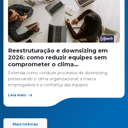
Reestruturação e downsizing em
2026: como reduzir equipes sem
comprometer o clima
organizacional e a marca
Entenda como conduzir processos de downsizing
empregadora
preservando o clima organizacional, a marca
empregadora e a confiança das equipes.
Leia mais
Mais notícias