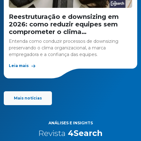
Reestruturação e downsizing em
2026: como reduzir equipes sem
comprometer o clima
organizacional e a marca
Entenda como conduzir processos de downsizing
empregadora
preservando o clima organizacional, a marca
empregadora e a confiança das equipes.
Leia mais
Mais notícias
ANÁLISES E INSIGHTS
Revista
4Search