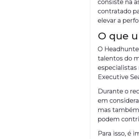
consiste na a
contratado pa
elevar a perf
O que u
O Headhunter
talentos do 
especialista
Executive Se
Durante o rec
em consideraç
mas também h
podem contrib
Para isso, é 