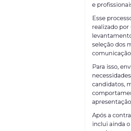
e profissiona
Esse processo
realizado po
levantamento 
seleção dos m
comunicação 
Para isso, e
necessidades
candidatos, 
comportamenta
apresentação d
Após a contra
inclui ainda 