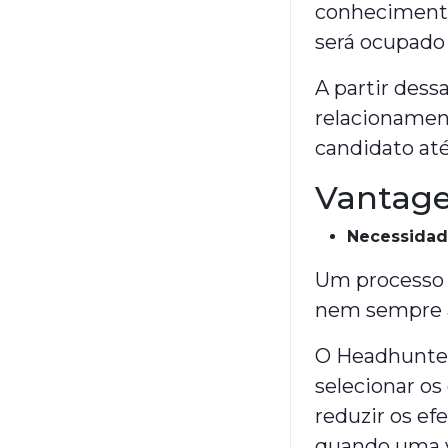
conhecimento
será ocupado
A partir dess
relacionamen
candidato até
Vantage
Necessidad
Um processo 
nem sempre 
O Headhunter 
selecionar os
reduzir os e
quando uma v