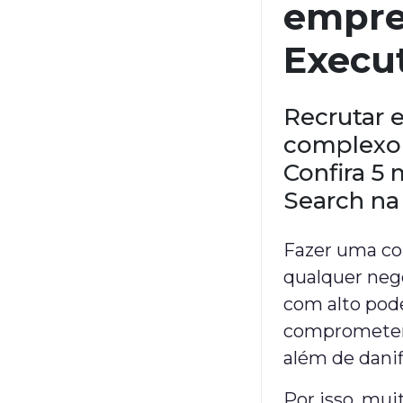
empre
Execu
Recrutar 
complexo
Confira 5 
Search na
Fazer uma con
qualquer negó
com alto pode
comprometer 
além de dani
Por isso, mu