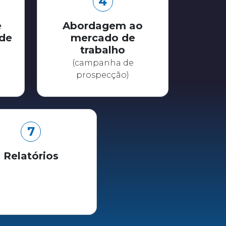
4
e
Abordagem ao
de
mercado de
trabalho
(campanha de
prospecção)
7
Relatórios