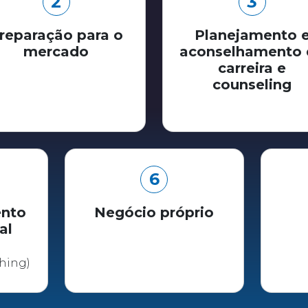
2
3
reparação para o
Planejamento 
mercado
aconselhamento 
carreira e
counseling
6
nto
Negócio próprio
al
hing)