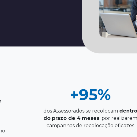
+95%
s
dos Assessorados se recolocam
dentr
do prazo de 4 meses
, por realizare
campanhas de recolocação eficazes
omo