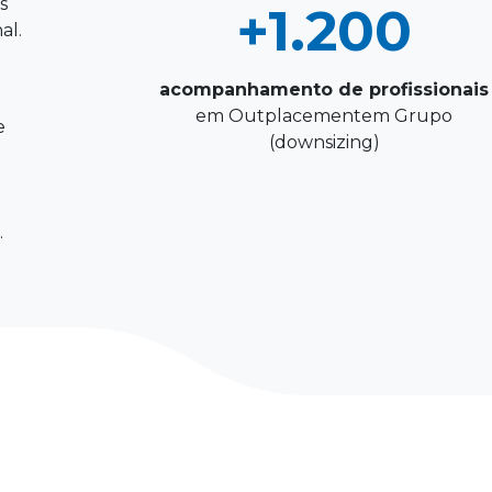
s
+1.200
al.
acompanhamento de profissionais
em Outplacementem Grupo
e
(downsizing)
.