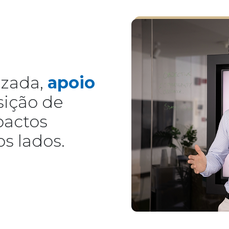
izada,
apoio
sição de
pactos
os lados.