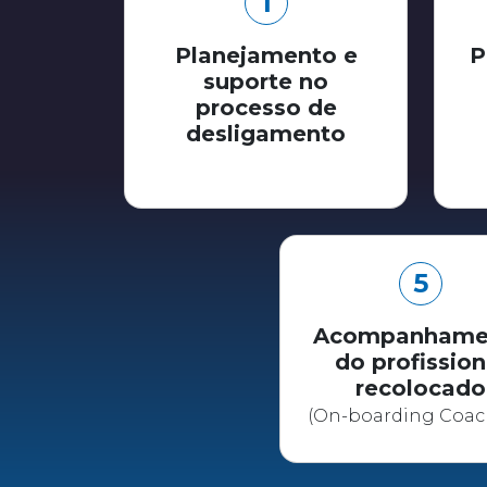
1
Planejamento e
P
suporte no
processo de
desligamento
5
Acompanhame
do profission
recolocado
(On-boarding Coac