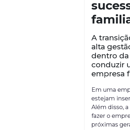
suces
famili
A transiçã
alta gestã
dentro da
conduzir 
empresa fa
Em uma empr
estejam inse
Além disso, a
fazer o empre
próximas gera