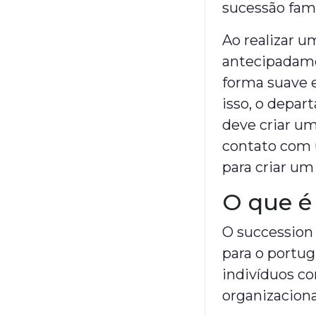
sucessão fami
Ao realizar 
antecipadamen
forma suave e
isso, o depa
deve criar um
contato com 
para criar u
O que é
O succession 
para o portug
indivíduos co
organizaciona