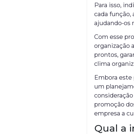
Para isso, in
cada função, 
ajudando-os n
Com esse proc
organização 
prontos, gar
clima organiz
Embora este p
um planejame
consideração 
promoção dos 
empresa a cur
Qual a 