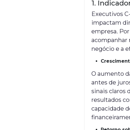
1. Indicad
Executivos C-
impactam dir
empresa. Por 
acompanhar m
negócio e a e
Cresciment
O aumento da
antes de juro
sinais claros
resultados c
capacidade do
financeirame
Retorno sob