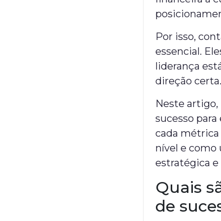
posicioname
Por isso, con
essencial. E
liderança est
direção certa
Neste artigo,
sucesso para
cada métrica 
nível e como
estratégica e 
Quais sã
de suce