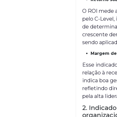
O ROI mede a 
pelo C-Level,
de determina
crescente de
sendo aplicad
Margem de 
Esse indicad
relação à re
indica boa ge
refletindo d
pela alta lide
2. Indicad
organizaci