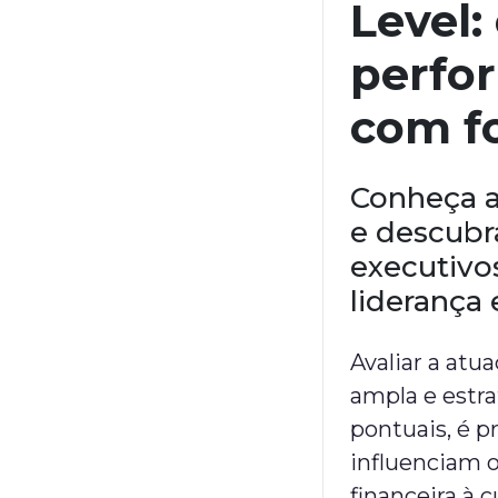
Level:
perfo
com fo
Conheça a
e descubr
executivo
liderança 
Avaliar a atu
ampla e estra
pontuais, é p
influenciam 
financeira à 