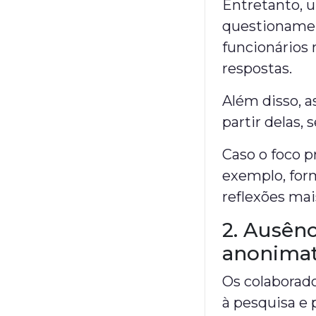
Entretanto, u
questionamen
funcionários
respostas.
Além disso, a
partir delas, 
Caso o foco p
exemplo, for
reflexões mai
2. Ausênc
anonima
Os colaborad
à pesquisa e 