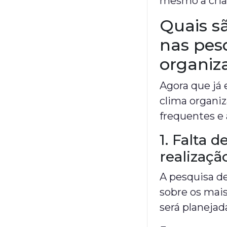
mesmo a criaç
Quais s
nas pes
organiz
Agora que já 
clima organiz
frequentes e 
1. Falta 
realizaç
A pesquisa de
sobre os mai
será planejad