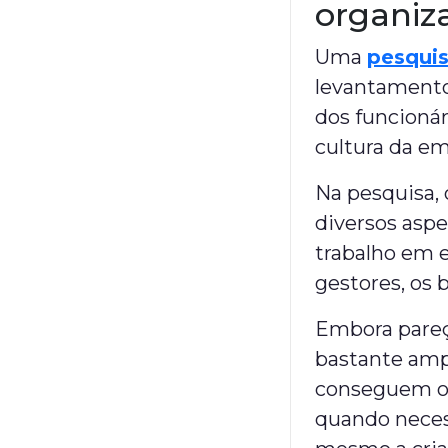
organiz
Uma
pesquis
levantamento
dos funcionár
cultura da em
Na pesquisa, 
diversos aspe
trabalho em e
gestores, os b
Embora pareç
bastante ampl
conseguem or
quando necess