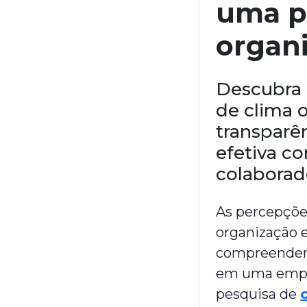
uma p
organi
Descubra 
de clima 
transparên
efetiva co
colaborad
As percepçõe
organização 
compreender,
em uma empre
pesquisa de