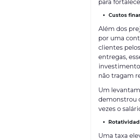
para fortalec
Custos fina
Além dos prej
por uma cont
clientes pel
entregas, ess
investimento
não tragam 
Um levantam
demonstrou q
vezes o salár
Rotatividad
Uma taxa elev