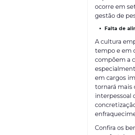
ocorre em se
gestão de pes
Falta de a
A cultura emp
tempo e em c
compõem a co
especialment
em cargos im
tornará mais 
interpessoal
concretizaçã
enfraquecime
Confira os be