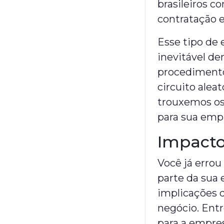
brasileiros 
contratação 
Esse tipo de 
inevitável de
procedimento
circuito aleat
trouxemos os
para sua emp
Impacto
Você já errou
parte da sua 
implicações 
negócio. Entr
para a empres