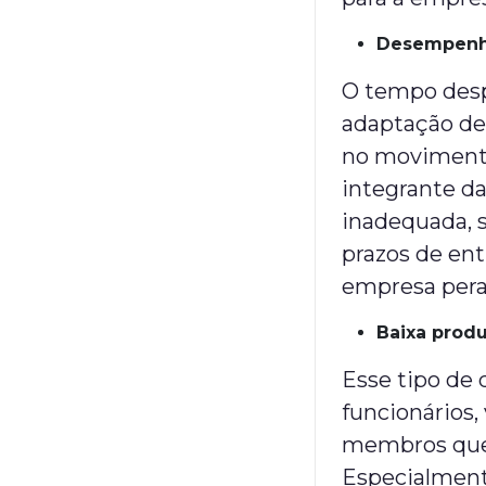
Desempenho
O tempo desp
adaptação de
no movimento
integrante d
inadequada, 
prazos de en
empresa peran
Baixa produ
Esse tipo de
funcionários,
membros que 
Especialment