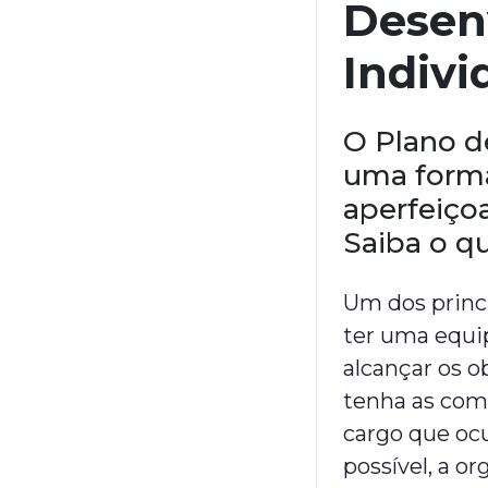
Desen
Indivi
O Plano d
uma forma
aperfeiço
Saiba o qu
Um dos princ
ter uma equi
alcançar os o
tenha as com
cargo que oc
possível, a o