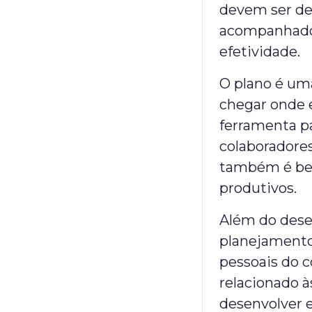
devem ser des
acompanhado 
efetividade.
O plano é uma
chegar onde e
ferramenta pa
colaboradores
também é ben
produtivos.
Além do dese
planejamento
pessoais do c
relacionado à
desenvolver e