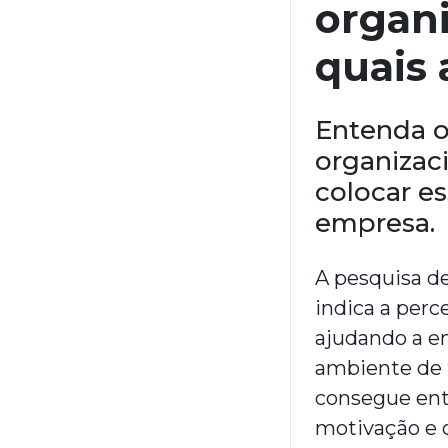
organi
quais 
Entenda o
organizac
colocar es
empresa.
A pesquisa d
indica a perc
ajudando a e
ambiente de t
consegue ent
motivação e 