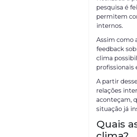
pesquisa é fe
permitem com
internos.
Assim como a
feedback sobr
clima possib
profissionais
A partir des
relações inte
aconteçam, q
situação já in
Quais a
clima?