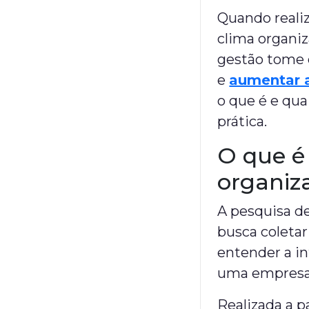
Quando reali
clima organiz
gestão tome 
e
aumentar 
o que é e qua
prática.
O que é
organiz
A pesquisa d
busca coletar
entender a in
uma empresa
Realizada a p