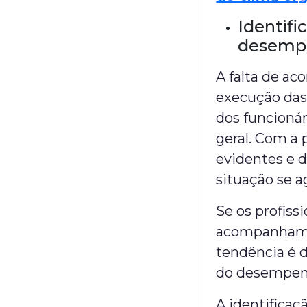
Identifi
desempe
A falta de a
execução da
dos funcionár
geral. Com a 
evidentes e d
situação se a
Se os profiss
acompanhamen
tendência é 
do desempen
A identificaç