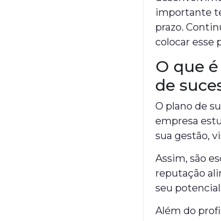
importante t
prazo. Conti
colocar esse 
O que é 
de suce
O plano de s
empresa estud
sua gestão, v
Assim, são es
reputação ali
seu potencia
Além do profi