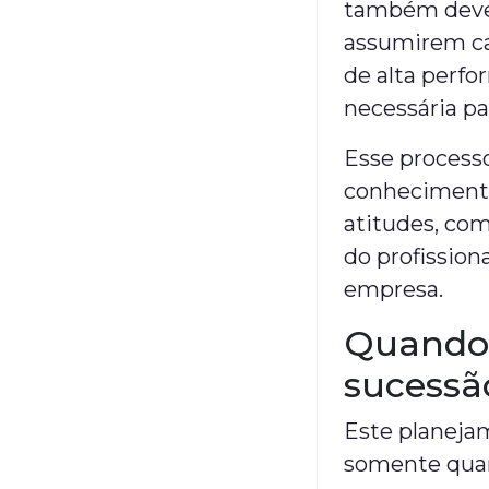
também devem
assumirem ca
de alta perf
necessária pa
Esse processo
conhecimento
atitudes, co
do profission
empresa.
Quando 
sucessã
Este planeja
somente quan