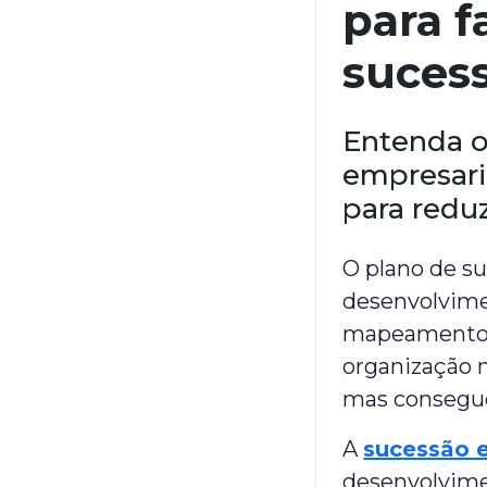
para f
suces
Entenda o
empresari
para redu
O plano de s
desenvolvime
mapeamento d
organização
mas consegue
A
sucessão 
desenvolvime