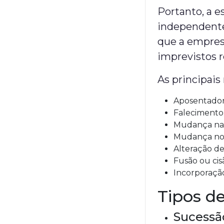
Portanto, a 
independente
que a empres
imprevistos r
As principai
Aposentador
Falecimento
Mudança na r
Mudança no 
Alteração de
Fusão ou cis
Incorporação
Tipos d
Sucessão