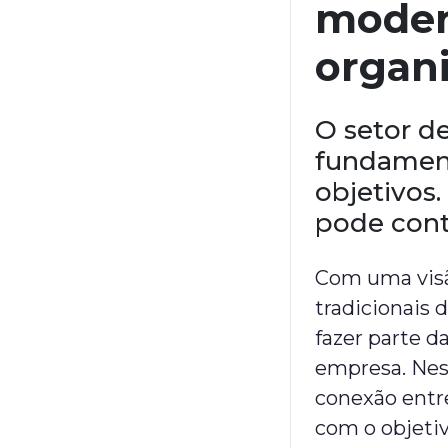
moder
organ
O setor d
fundament
objetivos
pode contr
Com uma visã
tradicionais
fazer parte 
empresa. Nes
conexão entre
com o objetiv