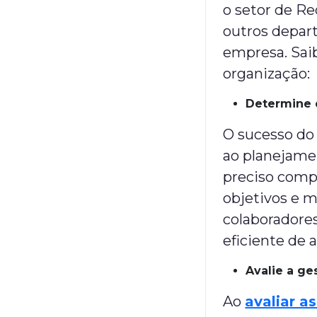
o setor de R
outros depar
empresa. Sai
organização:
Determine 
O sucesso do
ao planejamen
preciso compr
objetivos e m
colaboradores
eficiente de 
Avalie a ge
Ao
avaliar a