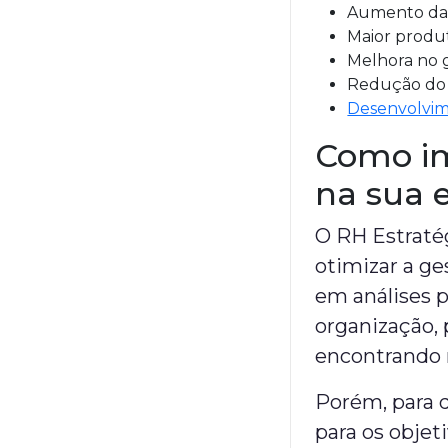
Aumento da s
Maior produt
Melhora no 
Redução do 
Desenvolvim
Como im
na sua 
O RH Estratég
otimizar a g
em análises p
organização,
encontrando 
Porém, para q
para os objet