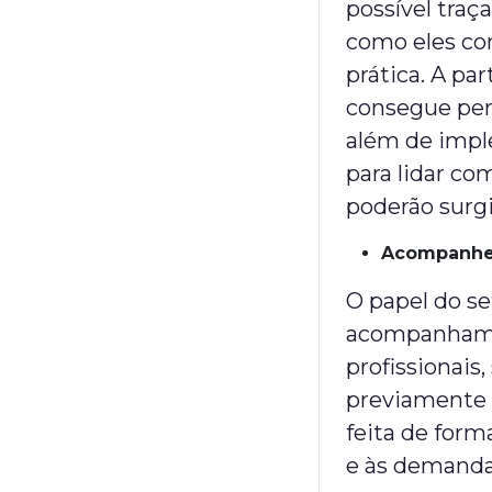
possível traç
como eles co
prática. A p
consegue perc
além de impl
para lidar c
poderão surgi
Acompanhe 
O papel do s
acompanhame
profissionais
previamente d
feita de form
e às demanda