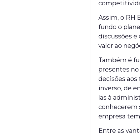
competitivid
Assim, o RH E
fundo o plan
discussões e 
valor ao negó
Também é fu
presentes no 
decisões aos
inverso, de e
las à adminis
conhecerem s
empresa tem 
Entre as vant