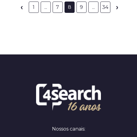
‹
›
1
...
7
8
9
...
34
Nossos canais: