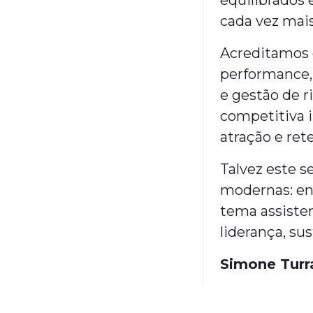
equilibrados 
cada vez mai
Acreditamos 
performance,
e gestão de r
competitiva 
atração e ret
Talvez este s
modernas: en
tema assiste
liderança, su
Simone Turra