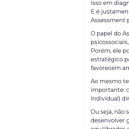
isso em diagn
E é justamen
Assessment p
O papel do A
psicossociais
Porém, ele p
estratégico p
favorecem am
Ao mesmo te
importante: 
Individual) d
Ou seja, não 
desenvolver 