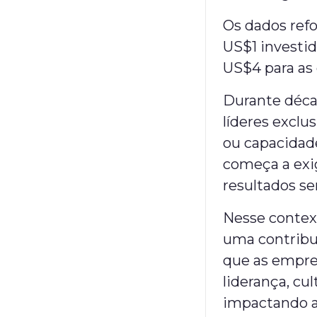
Os dados ref
US$1 investi
US$4 para as
Durante déca
líderes excl
ou capacidade
começa a exig
resultados s
Nesse conte
uma contribu
que as empre
liderança, cu
impactando a