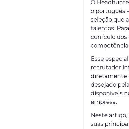
O Headhunter
o português 
seleção que 
talentos. Par
currículo do
competências 
Esse especia
recrutador in
diretamente 
desejado pel
disponíveis 
empresa.
Neste artigo
suas principa