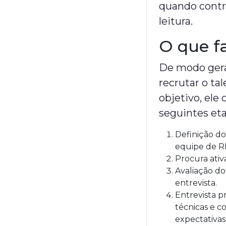
quando contra
leitura.
O que f
De modo gera
recrutar o tal
objetivo, el
seguintes eta
Definição do
equipe de R
Procura ativ
Avaliação d
entrevista.
Entrevista p
técnicas e 
expectativas