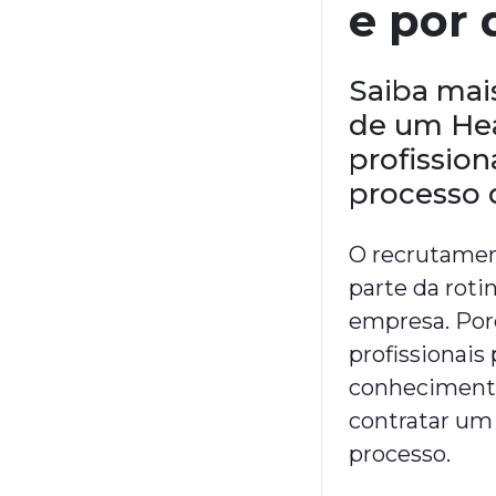
e por 
Saiba mais
de um He
profissio
processo 
O recrutament
parte da rot
empresa. Por
profissionais
conhecimento
contratar um
processo.