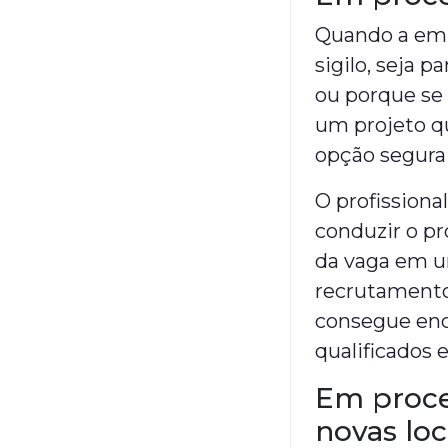
Quando a emp
sigilo, seja 
ou porque se 
um projeto q
opção segura 
O profissiona
conduzir o pr
da vaga em u
recrutamento.
consegue enco
qualificados 
Em proce
novas loc